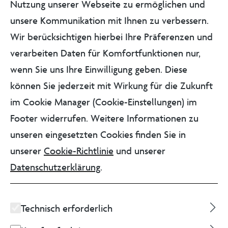
Nutzung unserer Webseite zu ermöglichen und
alternativen Fortbewegungsmitteln besuchen
unsere Kommunikation mit Ihnen zu verbessern.
gelten folgende Regelungen:
Wir berücksichtigen hierbei Ihre Präferenzen und
verarbeiten Daten für Komfortfunktionen nur,
Die Promenade und Stadtbrücke:
wenn Sie uns Ihre Einwilligung geben. Diese
Inlineskates sind unter Einhaltung von
können Sie jederzeit mit Wirkung für die Zukunft
Schrittgeschwindigkeit sowie der
im Cookie Manager (Cookie-Einstellungen) im
Wohlverhaltenspflicht gestattet.
Footer widerrufen. Weitere Informationen zu
E-Boards/Skateboards sind in diesen
unseren eingesetzten Cookies finden Sie in
Bereichen zu tragen.
unserer
Cookie-Richtlinie
und unserer
E-Roller/Tretroller sind in diesen Bereichen
Datenschutzerklärung
.
schiebend zu führen.
E-Bikes/Fahrräder sind in diesen Bereichen
schiebend zu führen.
Technisch erforderlich
Ausnahme: Kleinkinder (2 – 6 Jahre), die in