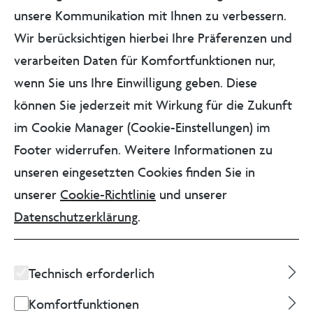
unsere Kommunikation mit Ihnen zu verbessern.
Um Ihren nächsten Besuch bei uns optimal
Wir berücksichtigen hierbei Ihre Präferenzen und
vorzubereiten, haben wir alle relevanten
verarbeiten Daten für Komfortfunktionen nur,
Informationen für Sie zusammengestellt, wie
wenn Sie uns Ihre Einwilligung geben. Diese
Öffnungszeiten, Eintrittspreise und
können Sie jederzeit mit Wirkung für die Zukunft
Parkmöglichkeiten. Falls Sie noch Fragen
im Cookie Manager (Cookie-Einstellungen) im
haben, stehen wir Ihnen jederzeit zur
Footer widerrufen. Weitere Informationen zu
Verfügung. Sie erreichen uns kostenfrei unter
unseren eingesetzten Cookies finden Sie in
0800 288 678 238
oder per E-Mail an
unserer
Cookie-Richtlinie
und unserer
service@autostadt.de
.
Datenschutzerklärung
.
AKTUELLE EVENTS
Technisch erforderlich
In der Autostadt warten regelmäßig
Komfortfunktionen
spannende Events und Veranstaltungen auf